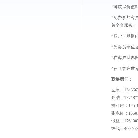
*可获得价值R
*免费参加客
关全套服务；
*客户世界组
*为会员单位
*在客户世界网
*在《客户世
联络我们：
左冰：13466626
郑洁：13718770
潘江玲：185108
张永红：135819
钱益：17610031
热线：400-779