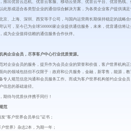
，推出优音云总机、优音云客服、移动云坐席、优音云平台、优音热线、优音
以此形成适合各类型企业的通信综合解决方案，为各类企业客户提供满足
北京、上海、深圳、西安等子公司，与国内运营商长期保持稳定的战略合
苛认可，至今已为全球500000家企业提供通信服务，未来，优音通信将
，成为企业值得信赖的通信服务合作伙伴。
机构企业会员，尽享客户中心行业优质资源。
范对企业会员的服务，提升作为会员企业的荣誉和价值，客户世界机构正
面向的领域包括但不仅限于：政府和公共服务，金融，新零售，能源，教
备专人规范信息沟通和会员服务工作。而成为客户世界机构签约企业会员
户信息的基础途径。
，期待与优质伙伴携手同行！
规范
颁发“客户世界会员单位”证书；
客户世界》杂志2本，为期一年；