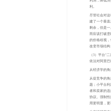
利润，降低消
利。
尽管社会对这
建了一个垂直
剩余，但是一
而应该打破垄
的价格歧视，
改变市场结构
（3）平台“
依法对阿里巴巴
从经济学的角
从促竞争的角
题；小平台利
者和卖家的选择
协议。强制性
用更明显，更