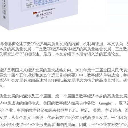
细梳理和论述了数字经济与高质量发展的内涵、机制与证据。本文认为，
本身的高质量发展，二是数字经济与实体经济的高质量融合发展，三是数
关研究进行了详细综述。最后，本文介绍了本期专辑入选的五篇论文。
经济是我国未来经济发展的重大战略方向。2021年第十三届全国人民代
展第十四个五年规划和2035年远景目标纲要》中，数字经济单独成篇，并
经济社会发展必然由高速增长转向以新发展理念为指导的高质量增长。研
义。
质量发展的内涵涉及三个层面。第一个层面是数字经济本身的高质量发展
中最成功的组织模式。美国的数字经济如果去掉谷歌（Google）、亚马逊 （A
）等平台企业，中国的数字经济如果去掉阿里巴巴、腾讯、美团、字节跳动
发展，从某个意义上来说，代表着数字经济本身的高质量发展。平台因为
络外部性使得平台企业形成赢者通吃的局面。因此，平台企业在对数字经