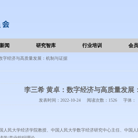
新闻
研究智库
行业培训
会
：数字经济与高质量发展：机制与证据
李三希 黄卓：数字经济与高质量发展
发表时间：
2022-10-24
阅读次数：1526 字体：
国人民大学经济学院教授、中国人民大学数字经济研究中心主任、中国人
济学/产业组织理论。