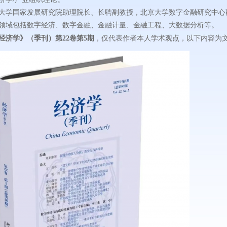
大学国家发展研究院助理院长、长聘副教授，北京大学数字金融研究中心
领域包括数字经济、数字金融、金融计量、金融工程、大数据分析等。
经济学
》（季刊）第22卷第5期
，仅代表作者本人学术观点，以下内容为