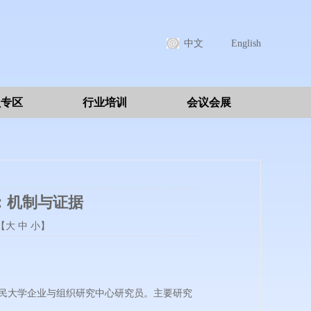
中文
English
员专区
行业培训
会议会展
：机制与证据
【
大
中
小
】
民大学企业与组织研究中心研究员。主要研究