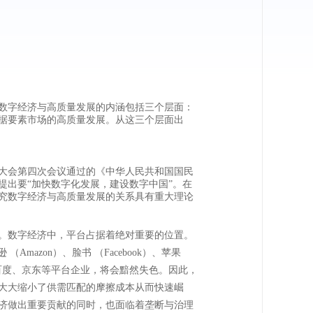
数字经济与高质量发展的内涵包括三个层面：
据要素市场的高质量发展。从这三个层面出
表大会第四次会议通过的《中华人民共和国国民
提出要“加快数字化发展，建设数字中国”。在
究数字经济与高质量发展的关系具有重大理论
。数字经济中，平台占据着绝对重要的位置。
mazon）、脸书 （Facebook）、苹果
、百度、京东等平台企业，将会黯然失色。因此，
大大缩小了供需匹配的摩擦成本从而快速崛
济做出重要贡献的同时，也面临着垄断与治理