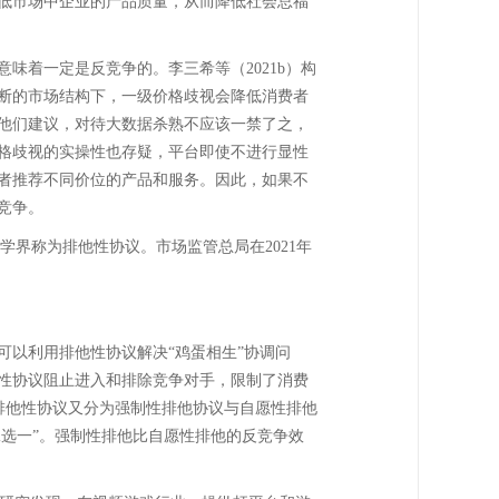
降低市场中企业的产品质量，从而降低社会总福
味着一定是反竞争的。李三希等（2021b）构
断的市场结构下，一级价格歧视会降低消费者
他们建议，对待大数据杀熟不应该一禁了之，
格歧视的实操性也存疑，平台即使不进行显性
者推荐不同价位的产品和服务。因此，如果不
竞争。
学界称为排他性协议。市场监管总局在2021年
可以利用排他性协议解决“鸡蛋相生”协调问
性协议阻止进入和排除竞争对手，限制了消费
021）。排他性协议又分为强制性排他协议与自愿性排他
二选一”。强制性排他比自愿性排他的反竞争效