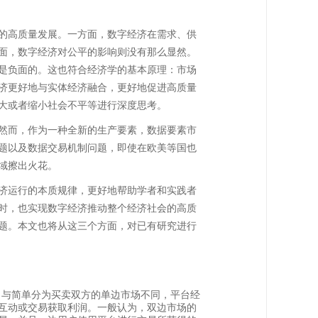
的高质量发展。一方面，数字经济在需求、供
面，数字经济对公平的影响则没有那么显然。
是负面的。这也符合经济学的基本原理：市场
济更好地与实体经济融合，更好地促进高质量
大或者缩小社会不平等进行深度思考。
然而，作为一种全新的生产要素，数据要素市
题以及数据交易机制问题，即使在欧美等国也
域擦出火花。
济运行的本质规律，更好地帮助学者和实践者
时，也实现数字经济推动整个经济社会的高质
题。本文也将从这三个方面，对已有研究进行
分的概念。与简单分为买卖双方的单边市场不同，平台经
互动或交易获取利润。一般认为，双边市场的