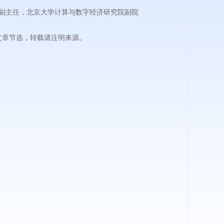
副主任，北京大学计算与数字经济研究院副院
文章节选，转载请注明来源。